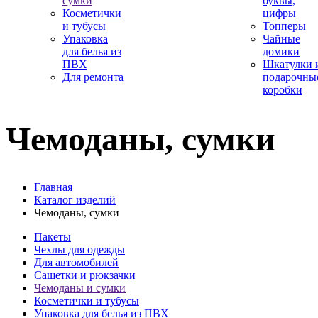
сумки
буквы,
Косметички
цифры
и тубусы
Топперы
Упаковка
Чайные
для белья из
домики
ПВХ
Шкатулки 
Для ремонта
подарочны
коробки
Чемоданы, сумки
Главная
Каталог изделий
Чемоданы, сумки
Пакеты
Чехлы для одежды
Для автомобилей
Сашетки и рюкзачки
Чемоданы и сумки
Косметички и тубусы
Упаковка для белья из ПВХ