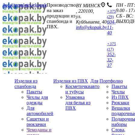
/local/templates/ekopak
Производство
ПН - ПТ
BY
МИНСК
на заказ
9.00 - 17
,
220100
,
+375
продукции из
СБ - ВС:
ул.
(29)
спанбонда и
ВЫХОД
Куйбышева, 40
604-
ПВХ.
info@ekopak.by
11-
40
+375
(17)
352-
32-
37
Изделия из
Изделия из ПВХ
Для
Портфолио
спанбонда
Косметички
авто
Пакеты
Пакеты
и тубусы
Чехлы
Чехлы для
Упаковка
Из ПВХ
одежды
для белья из
Рюкзаки
Для
ПВХ
Вешалки
автомобилей
подарочны
Сашетки и
Подарочны
рюкзачки
наборы
Чемоданы и
Слова,